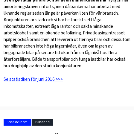
Sverige rullar på bra och så även bilmarknaderna!
Nyligen har
amorteringskraven införts, men då bankerna har arbetat med
liknande regler sedan länge är påverkan liten för vår bransch.
Konjunkturen är stark och vi har historiskt sett låga
inkomstskatter, extremt låga räntor och sakta minskande
arbetslöshet samt en ökande befolkning. Privatleasingintresset
hjälper också branschen att leverera ut fler nya bilar och dessutom
har bilbranschen inte höga lagernivåer, även om lagren av
begagnade bilar på senare tid ökar från en låg nivå hos flera
återförsäljare. Både transportbilar och tunga lastbilar har också
bra draghjälp av den starka konjunkturen.
Se statistiken för juni 2016 >>>
Senaste inom:
Bilhandel