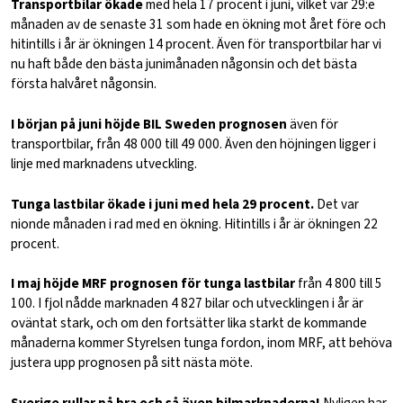
Transportbilar ökade
med hela 17 procent i juni, vilket var 29:e
månaden av de senaste 31 som hade en ökning mot året före och
hitintills i år är ökningen 14 procent. Även för transportbilar har vi
nu haft både den bästa junimånaden någonsin och det bästa
första halvåret någonsin.
I början på juni höjde BIL Sweden prognosen
även för
transportbilar, från 48 000 till 49 000. Även den höjningen ligger i
linje med marknadens utveckling.
Tunga lastbilar ökade i juni med hela 29 procent.
Det var
nionde månaden i rad med en ökning. Hitintills i år är ökningen 22
procent.
I maj höjde MRF prognosen för tunga lastbilar
från 4 800 till 5
100. I fjol nådde marknaden 4 827 bilar och utvecklingen i år är
oväntat stark, och om den fortsätter lika starkt de kommande
månaderna kommer Styrelsen tunga fordon, inom MRF, att behöva
justera upp prognosen på sitt nästa möte.