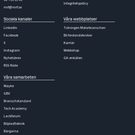
Integritetspolicy
mrf@mrf.se
Sociala kanaler
Våra webbplatser
LinkedIn
Tidningen Motorbranschen
Facebook
Bli fordonstekniker
X
Karriär
Instagram
Webbshop
Nyhetsbrev
GA-enkäten
RSS-flöde
Våra samarbeten
Wayke
GBV
Branschstandard
Tech Academy
Lackforum
Bilplastteknik
Bärgarna