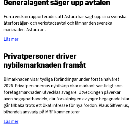
Generalagent säger upp avtalen
Förra veckan rapporterades att Astara har sagt upp sina svenska
återförsäljar- och verkstadsavtal och lämnar den svenska
marknaden. Astara är…
Läs mer
Privatpersoner driver
nybilsmarknaden framåt
Bilmarknaden visar tydliga förändringar under första halvåret
2026. Privatpersonernas nybilsköp ökar markant samtidigt som
företagsmarknaden utvecklas svagare. Utvecklingen påverkar
även begagnathandeln, där försäljningen av yngre begagnade bilar
går tillbaka trots ett ökat intresse för nya fordon. Klaus Silfvenius,
bilhandelsansvarig på MRF kommenterar.
Läs mer