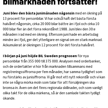
bilmarknaden fortsätter!
Juni blev den bästa junimånaden någonsin
med en ökning på
13 procent för personbilar. Vi har också haft det bästa första
halvåret någonsin, cirka 20 000 bilar bättre än i fjol och cirka 10
000 bilar fler än det förra rekordåret 1988. Juni blev den 30:e
månaden i rad med en ökning. Eftersom juni hade en arbetsdag
mindre än i fjol, ger det ytterligare en signal om en stark marknad.
Ackumulerat är ökningen 12 procent för det första halvåret.
I början på juni höjde BIL Sweden prognosen
för nya
personbilar från 355 000 till 375 000. Analysen med orderbanker,
och de ordertakter vi hör från marknaden tillsammans med
registreringssiffrorna per fem månader, har samma tydlighet som
nu förstärks av junisiffrorna. Vi går mot ett nytt rekordår och vi kan
inte se några mörka moln som talar för att försäljningen ska
bromsa in. Även om det finns regionala skillnader, och som vanligt
olika takt för de olika märkena, så är den samlade takten tydligt
ökande.