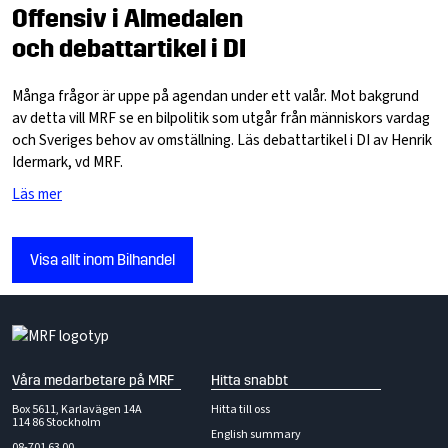
Offensiv i Almedalen
och debattartikel i DI
Många frågor är uppe på agendan under ett valår. Mot bakgrund
av detta vill MRF se en bilpolitik som utgår från människors vardag
och Sveriges behov av omställning. Läs debattartikel i DI av Henrik
Idermark, vd MRF.
Läs mer
Visa allt inom Bilhandel
Våra medarbetare på MRF
Hitta snabbt
Box 5611, Karlavägen 14A
Hitta till oss
114 86 Stockholm
English summary
08-701 63 00