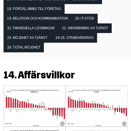
18. FÖRSÄLJNING TILL FÖRETAG
19. RELATION OCH KOMMUNIKATION
20. IT-STÖD
21. FINANSIELLA LÖSNINGAR
22. ANVÄNDNING AV TJÄNST
23. NÖJDHET AV TJÄNST
24-25. STANDARDKRAV
26. TOTAL NÖJDHET
14. Affärsvillkor