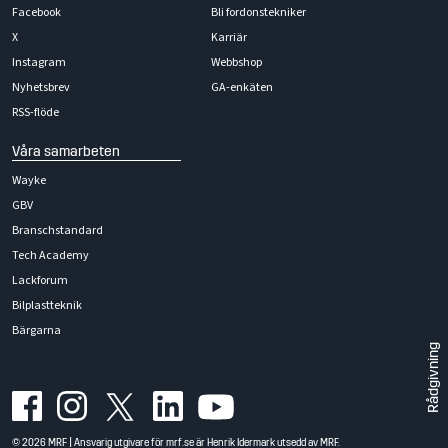
Facebook
Bli fordonstekniker
X
Karriär
Instagram
Webbshop
Nyhetsbrev
GA-enkäten
RSS-flöde
Våra samarbeten
Wayke
GBV
Branschstandard
Tech Academy
Lackforum
Bilplastteknik
Bärgarna
Rådgivning
© 2026 MRF | Ansvarig utgivare för mrf.se är Henrik Idermark utsedd av MRF.