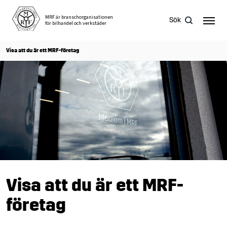
Skip
to
MRF är branschorganisationen
Sök
för bilhandel och verkstäder
content
Visa att du är ett MRF-företag
Sök
efter:
Visa att du är ett MRF-
företag