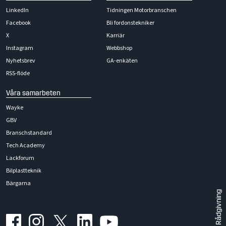
LinkedIn
Tidningen Motorbranschen
Facebook
Bli fordonstekniker
X
Karriär
Instagram
Webbshop
Nyhetsbrev
GA-enkäten
RSS-flöde
Våra samarbeten
Wayke
GBV
Branschstandard
Tech Academy
Lackforum
Bilplastteknik
Bärgarna
Rådgivning