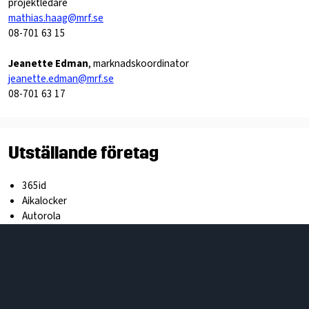
projektledare
mathias.haag@mrf.se
08-701 63 15
Jeanette Edman
, marknadskoordinator
jeanette.edman@mrf.se
08-701 63 17
Utställande företag
365i
d
Aikalocker
Autorol
a
Avilo
o
Axess Logistic
s
Biil
a
Bilstatistik.s
e
Bilvisio
n
Bisof