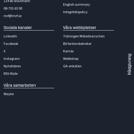
114 86 Stockholm
English summary
08-701 63 00
Integritetspolicy
mrf@mrf.se
Sociala kanaler
Våra webbplatser
LinkedIn
Tidningen Motorbranschen
Facebook
Bli fordonstekniker
X
Karriär
Rådgivning
Instagram
Webbshop
Nyhetsbrev
GA-enkäten
RSS-flöde
Våra samarbeten
Wayke
GBV
Branschstandard
Tech Academy
Lackforum
Bilplastteknik