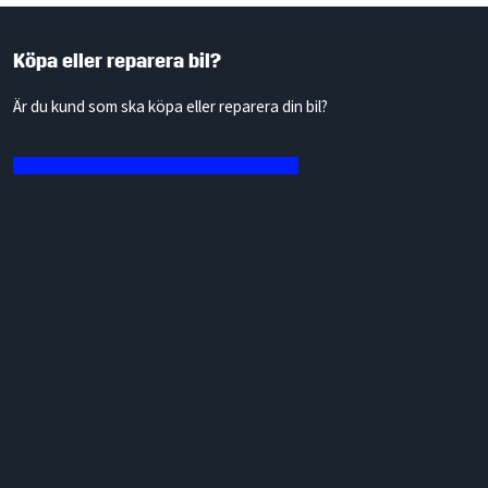
Köpa eller reparera bil?
Är du kund som ska köpa eller reparera din bil?
Till sidor för privatpersoner
MRF-företag? Här hittar du svar på vanliga frågor!
Vi har samlat de vanligaste frågorna, till exempel när en kund kan
avbeställa eller när ett fel uppstått på inbytesbil efter värderingen.
Till frågorna