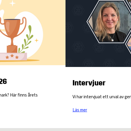
026
Intervjuer
mark? Här finns årets
Vi har intervjuat ett urval av g
Läs mer