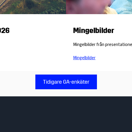
026
Mingelbilder
Mingelbilder från presentatione
Mingelbilder
Tidigare GA-enkäter