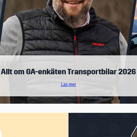
bilar 2026
emsförmåner
Kampanj i sociala medier
Marknadsmaterial
tbilar 2026
Kampanjen fortsätter att rulla
Presentation MRF (pdf)
ensen
Broschyrer
Branschdag
Allt om GA-enkäten Transportbilar 2026
Läs mer