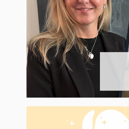
GA-enkäten Transport
Bli ett MRF-företag
Kolla in dina medl
GA-enkäten Tunga las
Bli ett MRF-företag
Rådgivning
Lack-& skadekonfer
Medlemsavgift
Visa dina lediga jobb
MRFs Bildagar och 
tunga fordon 2024
Sök medlem