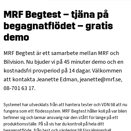
MRF Begtest – tjäna på
begagnatflödet – gratis
demo
MRF Begtest är ett samarbete mellan MRF och
Bilvision. Nu bjuder vi på 45 minuter demo och en
kostnadsfri provperiod på 14 dagar. Välkommen
att kontakta Jeanette Edman, jeanette@mrf.se,
08-701 63 17.
Systemet har utvecklats från att hantera tester och VDN till att nu
fungera som ett flödessystem. MRF Begtest håller koll på var bilen
befinner sig och larmar ansvarig när den stått för länge på ett
produktionsställe. På så vis har du kontroll på hela ditt
begagnatflöde, från test och värdering till försäljningshall.