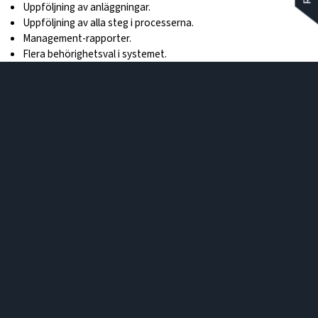
Uppföljning av anläggningar.
Uppföljning av alla steg i processerna.
Management-rapporter.
Flera behörighetsval i systemet.
Valbara moduler som passar ditt företag.
Integrerbart med säljstödssystem.
Komplett VDN.
Mobilanpassat system.
Våra medarbetare på MRF
Hitta snabbt
Box 5611, Karlavägen 14A
Hitta till oss
114 86 Stockholm
English summary
08-701 63 00
Integritetspolicy
mrf@mrf.se
Sociala kanaler
Våra webbplatser