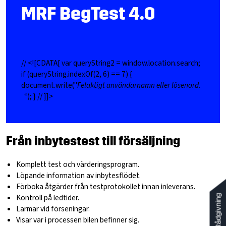
MRF BegTest 4.0
// <![CDATA[ var queryString2 = window.location.search;
if (queryString.indexOf(2, 6) == 7) {
document.write("
Felaktigt användarnamn eller lösenord.
“); } // ]]>
Från inbytestest till försäljning
Komplett test och värderingsprogram.
Löpande information av inbytesflödet.
Förboka åtgärder från testprotokollet innan inleverans.
Kontroll på ledtider.
Rådgivning
Larmar vid förseningar.
Visar var i processen bilen befinner sig.