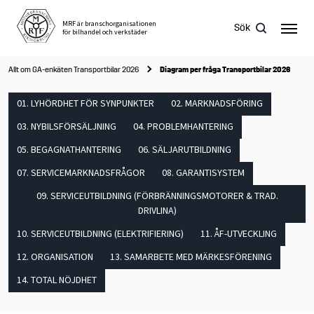
Skip
to
MRF är branschorganisationen
Sök
för bilhandel och verkstäder
content
Allt om GA-enkäten Transportbilar 2026
Diagram per fråga Transportbilar 2026
01. LYHÖRDHET FÖR SYNPUNKTER
02. MARKNADSFÖRING
Sök
efter:
03. NYBILSFÖRSÄLJNING
04. PROBLEMHANTERING
05. BEGAGNATHANTERING
06. SÄLJARUTBILDNING
07. SERVICEMARKNADSFRÅGOR
08. GARANTISYSTEM
09. SERVICEUTBILDNING (FÖRBRÄNNINGSMOTORER & TRAD.
DRIVLINA)
10. SERVICEUTBILDNING (ELEKTRIFIERING)
11. ÅF-UTVECKLING
12. ORGANISATION
13. SAMARBETE MED MÄRKESFÖRENING
14. TOTAL NÖJDHET