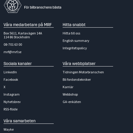
Våra medarbetare på MRF
Hitta snabbt
Box 5611, Karlavägen 14A
Hitta till oss
114 86 Stockholm
English summary
08-701 63 00
Integritetspolicy
mrf@mrf.se
Sociala kanaler
Våra webbplatser
LinkedIn
Tidningen Motorbranschen
Facebook
Bli fordonstekniker
X
Karriär
Instagram
Webbshop
Nyhetsbrev
GA-enkäten
RSS-flöde
Våra samarbeten
Wayke