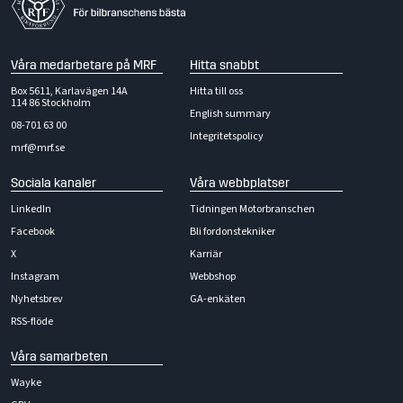
Våra medarbetare på MRF
Hitta snabbt
Box 5611, Karlavägen 14A
Hitta till oss
114 86 Stockholm
English summary
08-701 63 00
Integritetspolicy
mrf@mrf.se
Sociala kanaler
Våra webbplatser
LinkedIn
Tidningen Motorbranschen
Facebook
Bli fordonstekniker
X
Karriär
Instagram
Webbshop
Nyhetsbrev
GA-enkäten
RSS-flöde
Våra samarbeten
Wayke