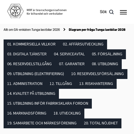
Skip
to
MRF är branschorganisationen
Sök
för bilhandel och verkstäder
content
Allt om GA-enkäten Tunga lastbilar 2026
Diagram per fråga Tunga lastbilar 2026
01. KOMMERSIELLA VILLKOR
02. AFFÄRSUTVECKLING
Sök
efter:
03. DIGITALA TJÄNSTER
04. SERVICEAVTAL
05. FÖRSÄLJNING
06. RESERVDELSTILLGÅNG
07. GARANTIER
08. UTBILDNING
09. UTBILDNING (ELEKTRIFIERING)
10. RESERVDELSFÖRSÄLJNING
11. ADMINISTRATION
12. TILLGÅNG
13. RISKHANTERING
14. KVALITET PÅ UTBILDNING
15. UTBILDNING INFÖR FABRIKSKLARA FORDON
16. MARKNADSFÖRING
18. UTVECKLING
19. SAMARBETE OCH MÄRKESFÖRENING
20. TOTAL NÖJDHET