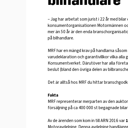
bilhandlare
– Jag har arbetat som jurist i 22 år med bila
konsumentorganisationen Motormännen och 
mer än 50 år är den enda branschorganisat
på bilhandlare.
MRF har en mängd krav på handlarna såsom at
varudeklaration och garantivillkor vilka all
Konsumentverket. Därutöver har alla företa
beslut (bland den övriga delen av bilbransch
Det är alltså hos MRF du hittar branschgodk
Fakta
MRF representerar merparten av den auktori
försäljning på ca 400 000 st begagnade bilar 
Av de ärenden som kom in till ARN 2016 var
Motoravdelning. Denna avdelning handlägger 