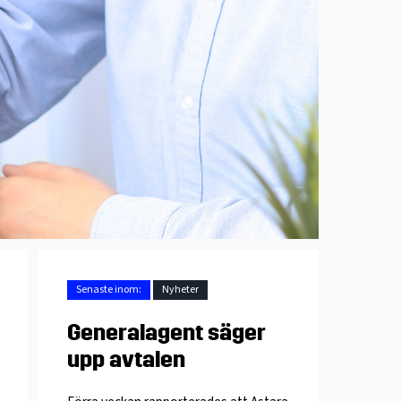
Senaste inom:
Nyheter
Generalagent säger
upp avtalen