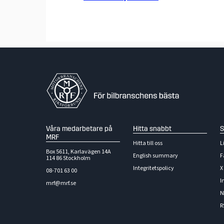
Våra medarbetare på
Hitta snabbt
S
MRF
Hitta till oss
L
Box 5611, Karlavägen 14A
English summary
F
114 86 Stockholm
Integritetspolicy
X
08-701 63 00
I
mrf@mrf.se
N
R