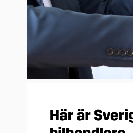
GA-enkäten Transport
Bli ett MRF-företag
Kolla in dina medl
GA-enkäten Tunga las
Bli ett MRF-företag
Rådgivning
Lack-& skadekonfer
Medlemsavgift
Visa dina lediga jobb
MRFs Bildagar och 
tunga fordon 2024
Sök medlem
Här är Sver