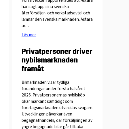
Förra veckan rapporterades att Astara
har sagt upp sina svenska
återförsäljar- och verkstadsavtal och
lämnar den svenska marknaden. Astara
är…
Läs mer
Privatpersoner driver
nybilsmarknaden
framåt
Bilmarknaden visar tydliga
förändringar under första halvåret
2026. Privatpersonernas nybilsköp
ökar markant samtidigt som
företagsmarknaden utvecklas svagare.
Utvecklingen påverkar även
begagnathandeln, där försäljningen av
yngre begagnade bilar går tillbaka