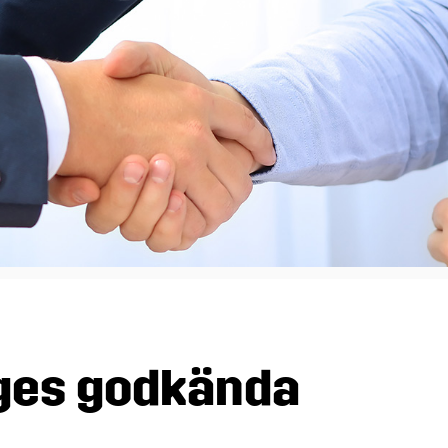
bilar 2026
emsförmåner
Kampanj i sociala medier
Marknadsmaterial
tbilar 2026
Kampanjen fortsätter att rulla
Presentation MRF (pdf)
ensen
Broschyrer
Branschdag
iges godkända