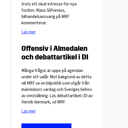
trots ett ökat intresse för nya
fordon. Klaus Silfvenius,
bilhandelsansvarig på MRF
kommenterar.
Läs mer
Offensiv i Almedalen
och debattartikel i DI
Många frågor är uppe på agendan
under ett valår. Mot bakgrund av detta
vill MRF se en bilpolitik som utgår från
människors vardag och Sveriges behov
av omställning. Läs debattartikel i DI av
Henrik Idermark, vd MRF.
Läs mer