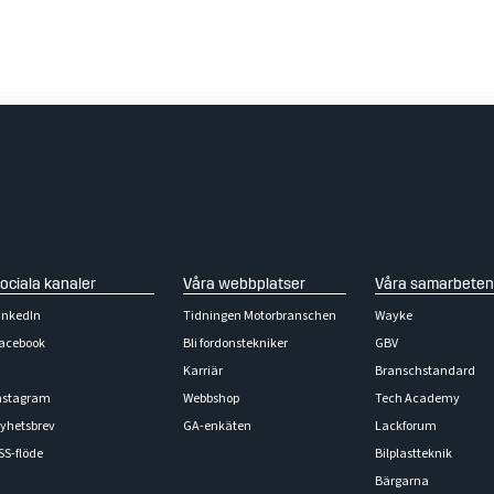
ociala kanaler
Våra webbplatser
Våra samarbeten
inkedIn
Tidningen Motorbranschen
Wayke
acebook
Bli fordonstekniker
GBV
Karriär
Branschstandard
nstagram
Webbshop
Tech Academy
yhetsbrev
GA-enkäten
Lackforum
SS-flöde
Bilplastteknik
Bärgarna