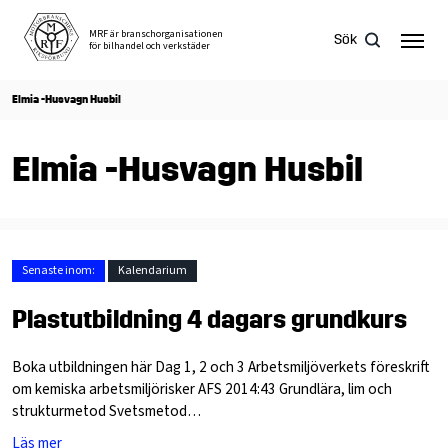
Skip
to
MRF är branschorganisationen
Sök
för bilhandel och verkstäder
content
Elmia -Husvagn Husbil
Sök
Elmia -Husvagn Husbil
efter:
Senaste inom:
Kalendarium
Plastutbildning 4 dagars grundkurs
Boka utbildningen här Dag 1, 2 och 3 Arbetsmiljöverkets föreskrift
om kemiska arbetsmiljörisker AFS 2014:43 Grundlära, lim och
strukturmetod Svetsmetod…
Läs mer