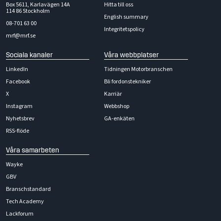
Box 5611, Karlavägen 14A
Hitta till oss
114 86 Stockholm
English summary
08-701 63 00
Integritetspolicy
mrf@mrf.se
Sociala kanaler
Våra webbplatser
LinkedIn
Tidningen Motorbranschen
Facebook
Bli fordonstekniker
X
Karriär
Instagram
Webbshop
Nyhetsbrev
GA-enkäten
RSS-flöde
Våra samarbeten
Wayke
GBV
Branschstandard
Tech Academy
Lackforum