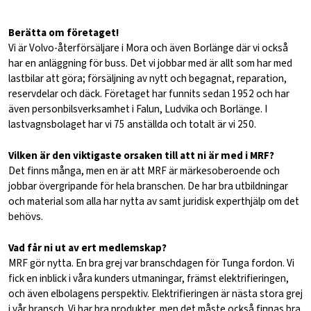
Berätta om företaget!
Vi är Volvo-återförsäljare i Mora och även Borlänge där vi också
har en anläggning för buss. Det vi jobbar med är allt som har med
lastbilar att göra; försäljning av nytt och begagnat, reparation,
reservdelar och däck. Företaget har funnits sedan 1952 och har
även personbilsverksamhet i Falun, Ludvika och Borlänge. I
lastvagnsbolaget har vi 75 anställda och totalt är vi 250.
Vilken är den viktigaste orsaken till att ni är med i MRF?
Det finns många, men en är att MRF är märkesoberoende och
jobbar övergripande för hela branschen. De har bra utbildningar
och material som alla har nytta av samt juridisk experthjälp om det
behövs.
Vad får ni ut av ert medlemskap?
MRF gör nytta. En bra grej var branschdagen för Tunga fordon. Vi
fick en inblick i våra kunders utmaningar, främst elektrifieringen,
och även elbolagens perspektiv. Elektrifieringen är nästa stora grej
i vår bransch. Vi har bra produkter, men det måste också finnas bra