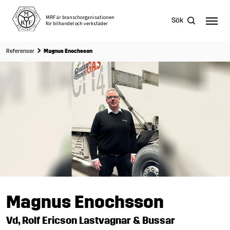
Skip
to
MRF är branschorganisationen
Sök
för bilhandel och verkstäder
content
Referenser
Magnus Enochsson
Sök
efter:
Magnus Enochsson
Vd, Rolf Ericson Lastvagnar & Bussar