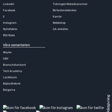
LinkedIn
Tidningen Motorbranschen
Facebook
Bli fordonstekniker
X
Karriär
Instagram
Webbshop
Nyhetsbrev
GA-enkäten
RSS-flöde
Våra samarbeten
Wayke
GBV
Branschstandard
Tech Academy
Lackforum
Bilplastteknik
Bärgarna
Rådgivning