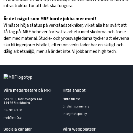
infrastruktur för att det ska fungera.
Är det något som MRF borde jobba mer med?
Vi måste höja status på verkstadstekniker, vilket alla har svårt att
få tag på. MRF behöver fortsätta arbeta med skolorna och förse
dem med material. Studie- och yrkesvägledarna tycker att eleverna
ska bli ingenjörer istället, eftersom verkstäder har en skitigt och
dålig arbetsmiljö, men så är det inte. Vi jobbar med high tech.
Våra medarbetare på MRF
Hitta snabbt
Box 5611, Karlavägen 14A
Hitta till oss
114 86 Stockholm
English summary
08-701 63 00
Integritetspolicy
mrf@mrf.se
Sociala kanaler
Våra webbplatser