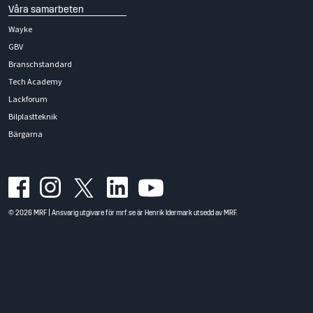
Våra samarbeten
Wayke
GBV
Branschstandard
Tech Academy
Lackforum
Bilplastteknik
Bärgarna
© 2026 MRF | Ansvarig utgivare för mrf.se är Henrik Idermark utsedd av MRF.