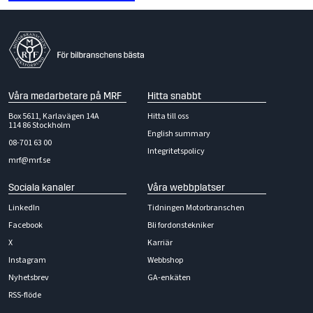
Våra medarbetare på MRF
Hitta snabbt
Box 5611, Karlavägen 14A
Hitta till oss
114 86 Stockholm
English summary
08-701 63 00
Integritetspolicy
mrf@mrf.se
Sociala kanaler
Våra webbplatser
LinkedIn
Tidningen Motorbranschen
Facebook
Bli fordonstekniker
X
Karriär
Instagram
Webbshop
Nyhetsbrev
GA-enkäten
RSS-flöde