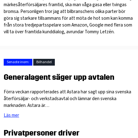
märkesåterförsäljares framtid, ska man våga gasa eller tvingas
bromsa. Personligen tror jag att bilbranschens olika parter bör
göra sig starkare tillsammans för att möta de hot som kan komma
från stora tredjepartsspelare som Amazon, Google med flera som
vill ta över framtida kunddialog, avrundar Tommy Letzén.
Senaste inom:
Bilhandel
Generalagent säger upp avtalen
Förra veckan rapporterades att Astara har sagt upp sina svenska
återförsäljar- och verkstadsavtal och lämnar den svenska
marknaden. Astara är…
Läs mer
Privatpersoner driver