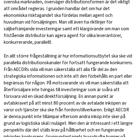
svenska marknaden, överväger distributionsformen är det viktigt
att området regleras. I grunden handlar det om hur det
ekonomiska risktagandet ska fördelas mellan agent och
huvudman vid försäljningen. Man vill även ha riktlinjer för
säljbefrämjande investeringar samt ett klargörande om man som
fristående distributör kan agera agent för olika leverantörer,
konkurrerande, parallellt.
En allt större frågeställning är hur informationsutbytet ska ske vid
parallella distributionskanaler för fortsatt fungerande konkurrens.
Från AECDRs sida vill man säkerställa att alla får del av den
strategiska informationen och inte att den förbehålls en part eller
begränsas för någon. På motsvarande vis vill man säkerställa att
återförsäljare inte tvingas till investeringar som är svåra att
försvara vid en ökad direktförsäljning. En annan punkt är
avtalskravet på att minst 80 procent av de avtalade inköpen av
varor och tjänster ska ske från fordonstillverkaren. Enligt AECDR
är denna punkt inte tillämpar eftersom andra inköp inte sker på
grund av logistiska skäl i nuläget. Men den är intressant i ett längre
perspektiv där det ställs krav på hållbarhet och en fungerande
inbördes konkurrens. Gruppundantagets huvudsyfte bygger på