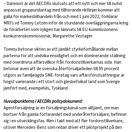
– Däremot är det AECDRs slutsats att ett nytt och mer till nutid
anpassat gruppundantag med tillhörande riktlinjer kommer att
gälla för märkesbilhandeln från och med 1 juni 2022, förklarar
MRFs vd Tommy Letzén inför de stundande överläggningarna kring
de förarbeten som nyligen har lämnats till EU-kommissionens
konkurrenskommissionär, Margarethe Vestager.
Tommy betonar vikten av ett jämlikt styrkeförhållande mellan
parterna för att undvika ensidighet och en dominerande ställning
med överdrivna affärsvillkor från fordonstillverkarnas sida. Han
betonar även att de svenska återförsäljarleden till 95 procent
utgörs av familjeägda SME-företag vars affärsförutsättningar är
högst varierande i ett stort och glesbefolkat land som Sverige
jämfört med, exempelvis, Tyskland.
Huvudpunkterna i AECDRs policydokument:
Agentförsäljning är en försäljningskanal som alltjämt, om man
bortser från gamla förfarandet med underåterförsäljare, befinner
sig i en utvecklingsfas. Men i takt med att fler fordonstillverkare,
utöver Mercedes-Benz som redan driver ett pilotprojekt på den