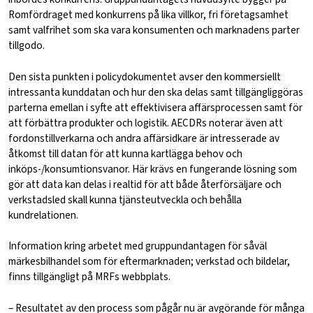
Romfördraget med konkurrens på lika villkor, fri företagsamhet
samt valfrihet som ska vara konsumenten och marknadens parter
tillgodo.
Den sista punkten i policydokumentet avser den kommersiellt
intressanta kunddatan och hur den ska delas samt tillgängliggöras
parterna emellan i syfte att effektivisera affärsprocessen samt för
att förbättra produkter och logistik. AECDRs noterar även att
fordonstillverkarna och andra affärsidkare är intresserade av
åtkomst till datan för att kunna kartlägga behov och
inköps-/konsumtionsvanor. Här krävs en fungerande lösning som
gör att data kan delas i realtid för att både återförsäljare och
verkstadsled skall kunna tjänsteutveckla och behålla
kundrelationen.
Information kring arbetet med gruppundantagen för såväl
märkesbilhandel som för eftermarknaden; verkstad och bildelar,
finns tillgängligt på MRFs webbplats.
– Resultatet av den process som pågår nu är avgörande för många