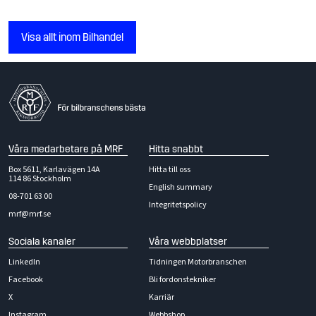
Visa allt inom Bilhandel
Våra medarbetare på MRF
Hitta snabbt
Box 5611, Karlavägen 14A
Hitta till oss
114 86 Stockholm
English summary
08-701 63 00
Integritetspolicy
mrf@mrf.se
Sociala kanaler
Våra webbplatser
LinkedIn
Tidningen Motorbranschen
Facebook
Bli fordonstekniker
X
Karriär
Instagram
Webbshop