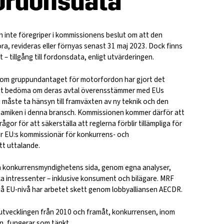
 fordonsdata
n inte föregriper i kommissionens beslut om att den
, revideras eller förnyas senast 31 maj 2023. Dock finns
– tillgång till fordonsdata, enligt utvärderingen.
en om gruppundantaget för motorfordon har gjort det
 att bedöma om deras avtal överensstämmer med EUs
i måste ta hänsyn till framväxten av ny teknik och den
namiken i denna bransch. Kommissionen kommer därför att
gor för att säkerställa att reglerna förblir tillämpliga för
rar EU:s kommissionär för konkurrens- och
tt uttalande.
n konkurrensmyndighetens sida, genom egna analyser,
a intressenter – inklusive konsument och bilägare. MRF
på EU-nivå har arbetet skett genom lobbyalliansen AECDR.
utvecklingen från 2010 och framåt, konkurrensen, inom
n, fungerar som tänkt.