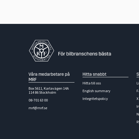
Våra medarbetare på
Hitta snabbt
S
MRF
Hitta till oss
L
Box 5611, Karlavägen 14A
English summary
F
114 86 Stockholm
Integritetspolicy
X
08-701 63 00
I
mrf@mrf.se
N
R