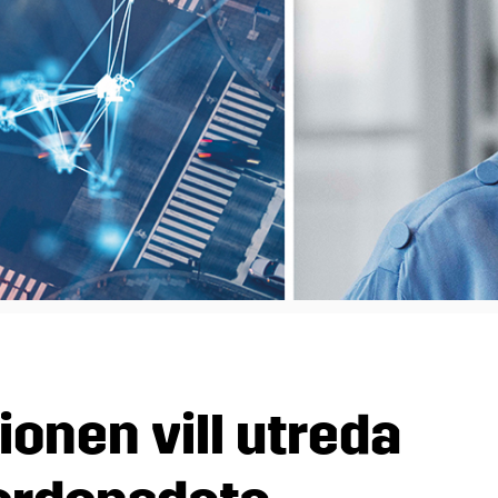
bilar 2026
emsförmåner
Kampanj i sociala medier
Marknadsmaterial
tbilar 2026
Kampanjen fortsätter att rulla
Presentation MRF (pdf)
ensen
Broschyrer
Branschdag
onen vill utreda