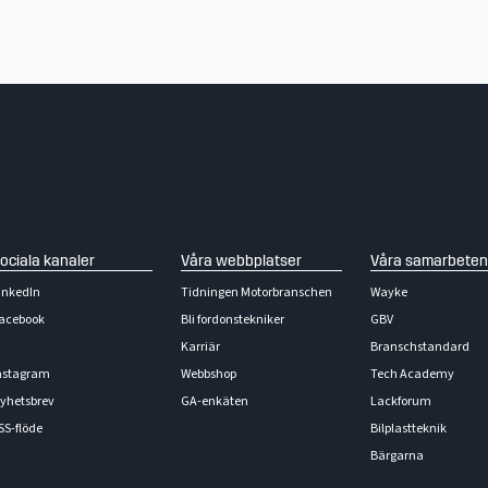
ociala kanaler
Våra webbplatser
Våra samarbeten
inkedIn
Tidningen Motorbranschen
Wayke
acebook
Bli fordonstekniker
GBV
Karriär
Branschstandard
nstagram
Webbshop
Tech Academy
yhetsbrev
GA-enkäten
Lackforum
SS-flöde
Bilplastteknik
Bärgarna