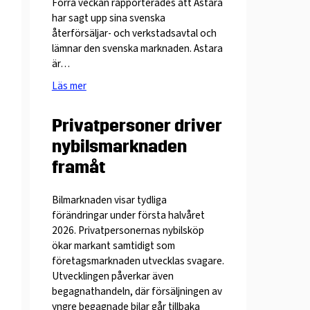
Förra veckan rapporterades att Astara
har sagt upp sina svenska
återförsäljar- och verkstadsavtal och
lämnar den svenska marknaden. Astara
är…
Läs mer
Privatpersoner driver
nybilsmarknaden
framåt
Bilmarknaden visar tydliga
förändringar under första halvåret
2026. Privatpersonernas nybilsköp
ökar markant samtidigt som
företagsmarknaden utvecklas svagare.
Utvecklingen påverkar även
begagnathandeln, där försäljningen av
yngre begagnade bilar går tillbaka