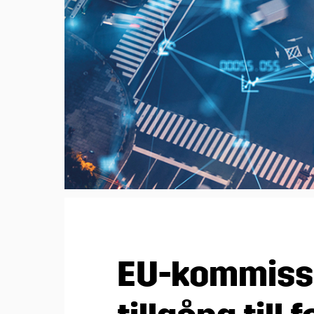
GA-enkäten Transport
Bli ett MRF-företag
Kolla in dina medl
GA-enkäten Tunga las
Bli ett MRF-företag
Rådgivning
Lack-& skadekonfer
Medlemsavgift
Visa dina lediga jobb
MRFs Bildagar och 
tunga fordon 2024
Sök medlem
EU-kommissi