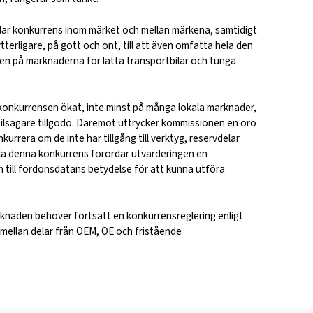
ilar konkurrens inom märket och mellan märkena, samtidigt
erligare, på gott och ont, till att även omfatta hela den
en på marknaderna för lätta transportbilar och tunga
onkurrensen ökat, inte minst på många lokala marknader,
ybilsägare tillgodo. Däremot uttrycker kommissionen en oro
rrera om de inte har tillgång till verktyg, reservdelar
tälla denna konkurrens förordar utvärderingen en
 till fordonsdatans betydelse för att kunna utföra
rknaden behöver fortsatt en konkurrensreglering enligt
mellan delar från OEM, OE och fristående