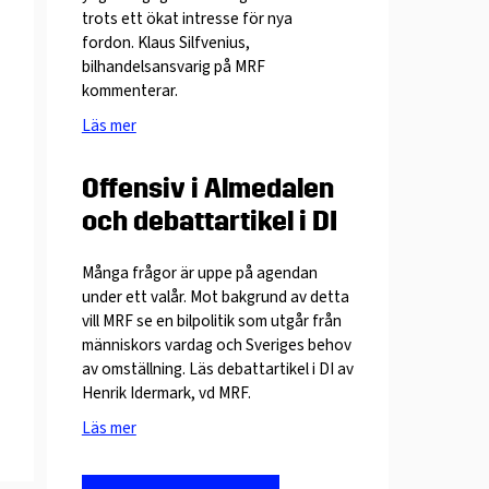
trots ett ökat intresse för nya
fordon. Klaus Silfvenius,
bilhandelsansvarig på MRF
kommenterar.
Läs mer
Offensiv i Almedalen
och debattartikel i DI
Många frågor är uppe på agendan
under ett valår. Mot bakgrund av detta
vill MRF se en bilpolitik som utgår från
människors vardag och Sveriges behov
av omställning. Läs debattartikel i DI av
Henrik Idermark, vd MRF.
Läs mer