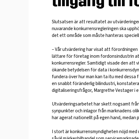
tillgång till
Slutsatsen är att resultatet av utvärderinge
nuvarande konkurrensregleringen ska upphöra
det ett område som måste hanteras speciellt 
– Vår utvärdering har visat att förordning
lättare för företag inom fordonsindustrin
konkurrensregler. Samtidigt visade den att v
ökande betydelsen för data i konkurrensdy
fundera över hur man kan ta itu med dessa frå
en snabbt föränderlig bilindustri, konstate
digitaliseringsfrågor, Margrethe Vestager i e
Utvärderingsarbetet har skett nogsamt frå
synpunkter och inlagor från marknadens olik
har agerat nationellt på egen hand, medan 
I stort är konkurrensmyndigheten nöjd med 
såväl märkesbilhandel som servicemarknade